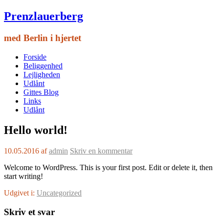
Prenzlauerberg
med Berlin i hjertet
Forside
Beliggenhed
Lejligheden
Udlånt
Gittes Blog
Links
Udlånt
Hello world!
10.05.2016
af
admin
Skriv en kommentar
Welcome to WordPress. This is your first post. Edit or delete it, then
start writing!
Udgivet i:
Uncategorized
Skriv et svar